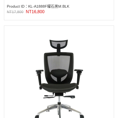
Product ID：KL-A1888F曜石黑M.BLK
NT16,800
NT17,800