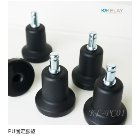
PU固定腳墊