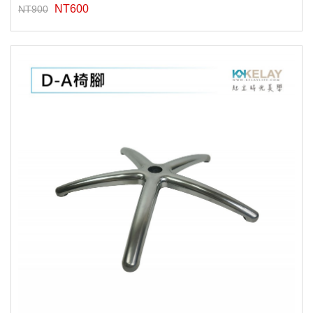
NT600
NT900