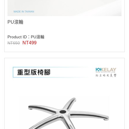
PU滾輪
Product ID：PU滾輪
NT499
NT650