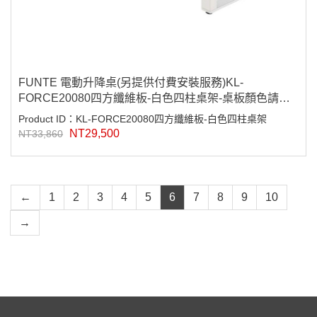
FUNTE 電動升降桌(另提供付費安裝服務)KL-
FORCE20080四方纖維板-白色四柱桌架-桌板顏色請備
註(八色可選)
Product ID：KL-FORCE20080四方纖維板-白色四柱桌架
NT29,500
NT33,860
←
1
2
3
4
5
6
7
8
9
10
→